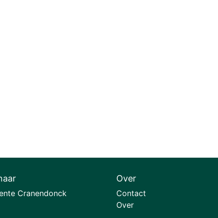
naar
Over
nte Cranendonck
Contact
Over